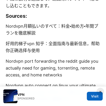
し込むこともできます。
Sources:
Nordvpn月額払いのすべて：料金・始め方・年間プ
ランを徹底解説
好用的梯子vpn 知乎：全面指南与最新信息，帮助
你正确选择与使用
Nordvpn port forwarding the reddit guide you
actually need for gaming, torrenting, remote
access, and home networks
Nordvpn auto connect on linux your ultimate
×
guide
Windows vpn パスワード 表示方法：保存
VPN
Visit
された接続情報を安全に確認する
SPONSORED