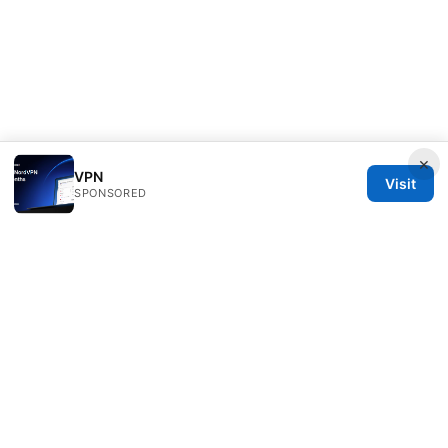
×
VPN
Visit
SPONSORED
Scamoreal Network LLC
Calle de Alcalá 50
Madrid, Madrid, 28013
ES
team@scamoreal.com
+34 91 877 8977
About
Privacy Policy
Terms of Use