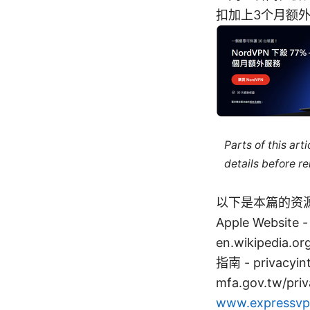
扣加上3个月额
Parts of this ar
details before re
以下是本篇的资
Apple Websit
en.wikipedia.or
指南 - privac
mfa.gov.tw/p
www.expressvp