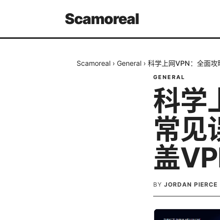
Scamoreal
Scamoreal
›
General
›
科学上网VPN：全面攻
GENERAL
科学
常见
盖V
BY
JORDAN PIERCE