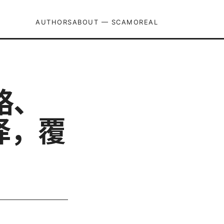
AUTHORS
ABOUT — SCAMOREAL
略、
择，覆