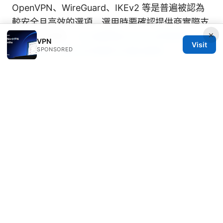
OpenVPN、WireGuard、IKEv2 等是普遍被認為
較安全且高效的選項。選用時要確認提供商實際支
×
持及設定細節。
Vpn破解版windows的真相：为
VPN
Visit
SPONSORED
何不可取、风险与正规替代方案全解析
免費 VPN 能否防止企業監控與政府監管？
VPN 可以提升一般網路流量的保護程度，降低本
地設備被監控的風險，但對於高度監控的網路環
境，仍需配合其他隱私工具與合規行為。
VPN 適用於哪些場景？
公共 Wi‑Fi 安全、跨區訪問工作資源、希望改變 IP
以測試區域內容、或在網路上提升隱私保護的日常
使用都適用。
如何選擇適合自己的 VPN 方案？