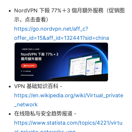
NordVPN 下殺 77%＋3 個月額外服務（促销图
示，点击查看）
https://go.nordvpn.net/aff_c?
offer_id=15&aff_id=132441?sid=china
VPN 基础知识百科 -
https://en.wikipedia.org/wiki/Virtual_private
_network
在线隐私与安全趋势报道 -
https://www.statista.com/topics/4221/virtu
al-private-networks-vpn