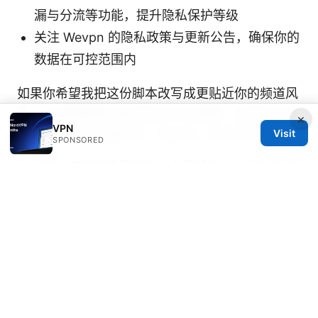
漏与分流等功能，提升隐私保护等级
关注 Wevpn 的隐私政策与更新公告，确保你的
数据在可控范围内
如果你希望我把这份脚本改写成更贴近你的频道风
格，或者需要增加某些具体对比数据，请告诉我你
×
VPN
关注的对手产品或地区，我会进一步完善内容。
Visit
SPONSORED
Vpn网址使用与选择指南：全面解析VPN网址在中
国与全球的访问、隐私与速度优化
Wevpn site 全
面指南：如何选择、安装、评测并最大化使用
Wevpn site VPN 的完整教程与数据比较
© 2026 SCAMOREAL. ALL RIGHTS RESERVED.