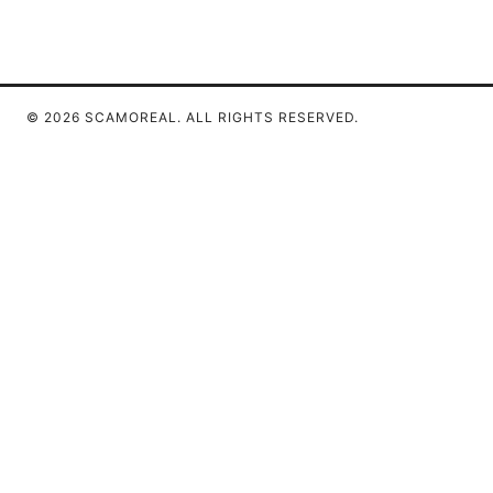
© 2026 SCAMOREAL. ALL RIGHTS RESERVED.
Scamoreal Network LLC
Calle de Alcalá 50
Madrid, Madrid, 28013
ES
team@scamoreal.com