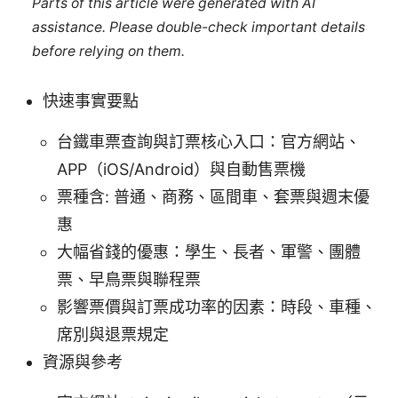
Parts of this article were generated with AI
assistance. Please double-check important details
before relying on them.
快速事實要點
台鐵車票查詢與訂票核心入口：官方網站、
APP（iOS/Android）與自動售票機
票種含: 普通、商務、區間車、套票與週末優
惠
大幅省錢的優惠：學生、長者、軍警、團體
票、早鳥票與聯程票
影響票價與訂票成功率的因素：時段、車種、
席別與退票規定
資源與參考