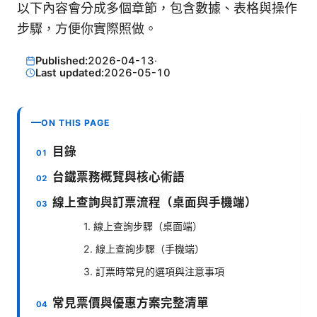
以下內容會分成多個章節，包含數據、表格與操作
步驟，方便你實際照做。
Published:
2026-04-13
·
Last updated:
2026-05-10
ON THIS PAGE
目錄
台鐵票務概覽與核心術語
線上查詢與訂票流程（桌面與手機端）
1. 線上查詢步驟（桌面端）
2. 線上查詢步驟（手機端）
3. 訂票時常見的選項與注意事項
常見票價與優惠方案完整清單