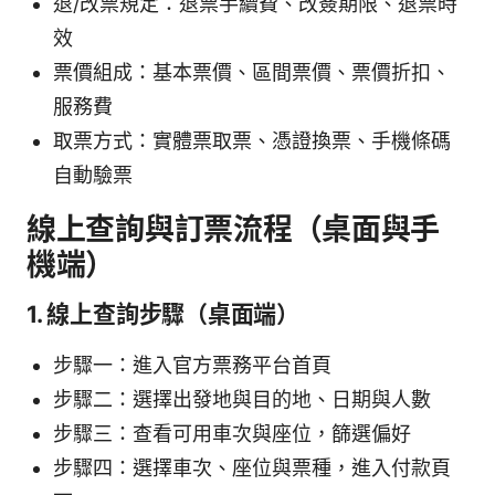
退/改票規定：退票手續費、改簽期限、退票時
效
票價組成：基本票價、區間票價、票價折扣、
服務費
取票方式：實體票取票、憑證換票、手機條碼
自動驗票
線上查詢與訂票流程（桌面與手
機端）
1. 線上查詢步驟（桌面端）
步驟一：進入官方票務平台首頁
步驟二：選擇出發地與目的地、日期與人數
步驟三：查看可用車次與座位，篩選偏好
步驟四：選擇車次、座位與票種，進入付款頁