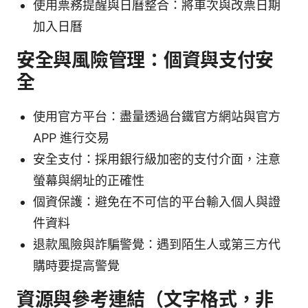
使用票務提醒與日曆整合：將車次與改票日期
加入日曆
安全與風險管理：個資與支付安
全
使用官方平台：盡量透過台鐵官方網站與官方
APP 進行交易
安全支付：採用銀行級加密的支付介面，注意
螢幕與網址的正確性
個資保護：避免在不可信的平台輸入個人與證
件資料
退款風險與詐騙警覺：遇到陌生人或第三方代
購時要提高警覺
資源與參考連結（文字格式，非