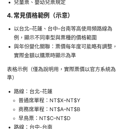
兒童票、嬰幼兒票規定
4. 常見價格範例（示意）
以台北–花蓮、台中–台南等高使用頻路線為
例，顯示不同車型與票種的價格範圍
與年份變化關聯：票價每年度可能略有調整，
實際金額以購票時顯示為準
表格示例（僅為說明用，實際票價以官方系統為
準）
路線：台北-花蓮
普通席單程：NT$X–NT$Y
商務席單程：NT$A–NT$B
早鳥票：NT$C–NT$D
路線：台中-台南