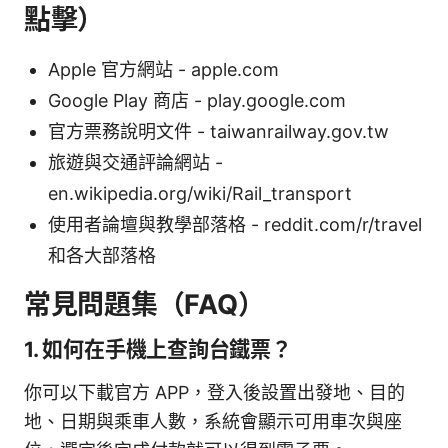
點擊）
Apple 官方網站 - apple.com
Google Play 商店 - play.google.com
官方票務說明文件 - taiwanrailway.gov.tw
旅遊與交通評論網站 -
en.wikipedia.org/wiki/Rail_transport
使用者論壇與教學部落格 - reddit.com/r/travel
和各大部落格
常見問題集（FAQ）
1. 如何在手機上查詢台鐵票？
你可以下載官方 APP，登入後設置出發地、目的
地、日期與乘車人數，系統會顯示可用車次與座