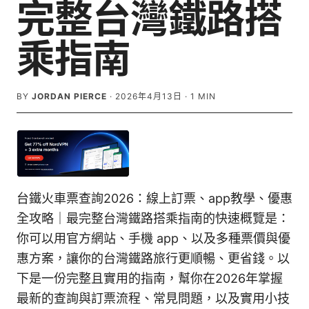
完整台灣鐵路搭
乘指南
BY
JORDAN PIERCE
·
2026年4月13日
·
1
MIN
台鐵火車票查詢2026：線上訂票、app教學、優惠
全攻略｜最完整台灣鐵路搭乘指南的快速概覽是：
你可以用官方網站、手機 app、以及多種票價與優
惠方案，讓你的台灣鐵路旅行更順暢、更省錢。以
下是一份完整且實用的指南，幫你在2026年掌握
最新的查詢與訂票流程、常見問題，以及實用小技