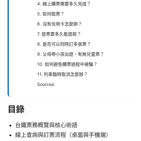
4. 線上購票需要多久完成？
5. 如何取票？
6. 沒有信用卡怎麼辦？
7. 退票要多久能退款？
8. 是否可以同時訂多張票？
9. 父母帶小孩出遊，有無兒童票？
10. 如何避免購票過程中被騙？
11. 列車臨時取消怎麼辦？
Sources:
目錄
台鐵票務概覽與核心術語
線上查詢與訂票流程（桌面與手機端）