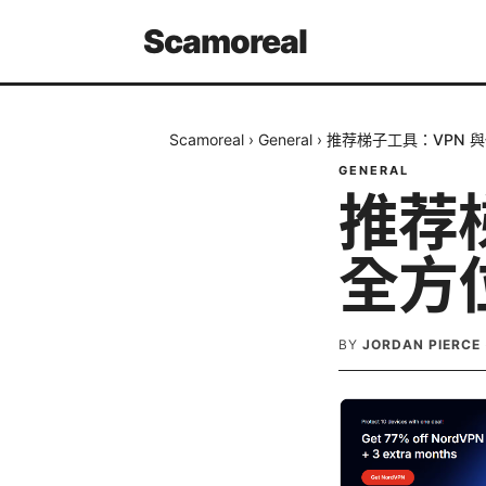
Scamoreal
Scamoreal
›
General
›
推荐梯子工具：VPN 
GENERAL
推荐
全方
BY
JORDAN PIERCE