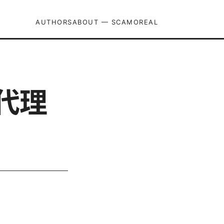
AUTHORS
ABOUT — SCAMOREAL
代理