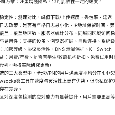
多跳方案：注重增强隐私，但可能牺牲一定的速度。
稳定性：测速对比，峰值下载/上传速度、丢包率、延迟
日志政策：是否有严格日志最小化、IP地址保留时间、
覆盖：覆盖地区数、服务器统计分布、同城同区域访问稳
与易用性：支持的设备、浏览器扩展、自动连接、系统级
：加密等级、协议灵活性、DNS 泄漏保护、Kill Switch
益：月费/年费、是否有学生/教育机构折扣、免费试用时
示例，需按实际研究更新）
选的三大类型中，全球VPN的用户满意度平均分在4.4/5
dowsocks类工具在速度与灵活性上更有优势，但隐私保
存在差异。
区对深度包检测的应对能力有显著提升，用户需要更高等