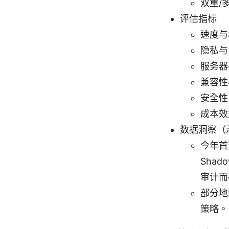
双重/
评估指标
速度与
隐私与
服务器
兼容性
安全性
成本效
数据洞察（
今年首
Sha
审计而
部分地
策略。