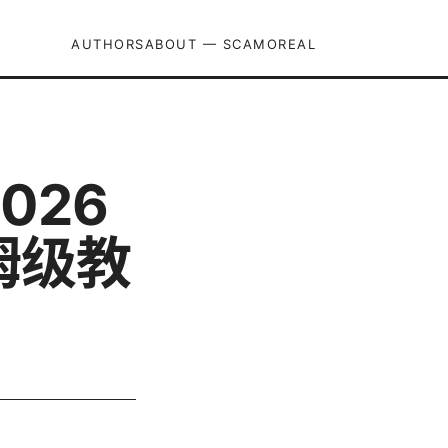
AUTHORS
ABOUT — SCAMOREAL
026
姆级教