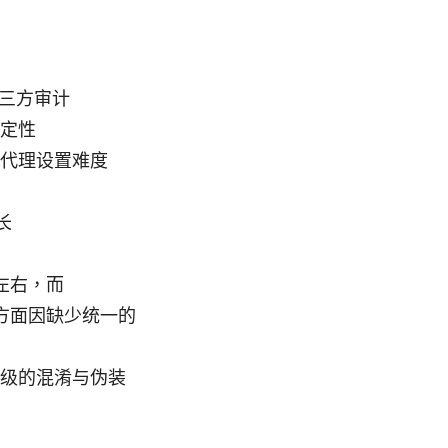
第三方审计
定性
代理设置难度
长
左右，而
护方面因缺少统一的
级的混淆与伪装