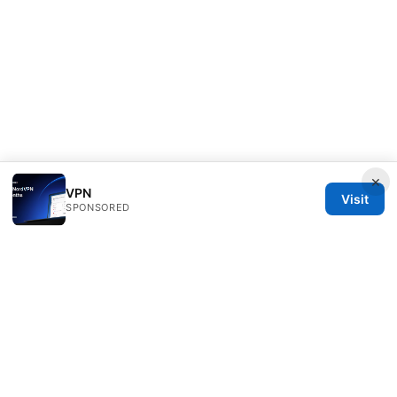
×
VPN
Visit
SPONSORED
Scamoreal Network LLC
Calle de Alcalá 50
Madrid, Madrid, 28013
ES
team@scamoreal.com
+34 91 877 8977
About
Privacy Policy
Terms of Use