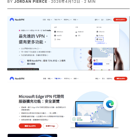
BY
JORDAN PIERCE
·
2026年4月12日
·
2
MIN