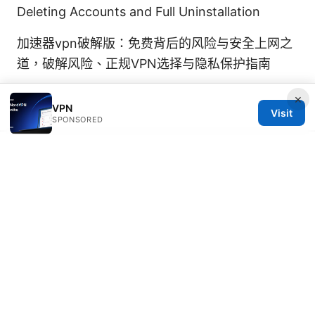
Deleting Accounts and Full Uninstallation
加速器vpn破解版：免费背后的风险与安全上网之
道，破解风险、正规VPN选择与隐私保护指南
×
VPN
Visit
SPONSORED
© 2026 SCAMOREAL. ALL RIGHTS RESERVED.
Scamoreal Network LLC
Calle de Alcalá 50
Madrid, Madrid, 28013
ES
team@scamoreal.com
+34 91 877 8977
About
Privacy Policy
Terms of Use