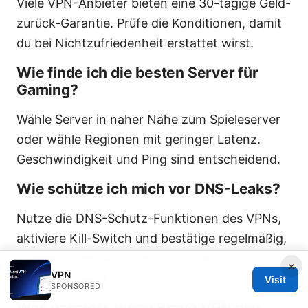
Viele VPN-Anbieter bieten eine 30-tägige Geld-
zurück-Garantie. Prüfe die Konditionen, damit
du bei Nichtzufriedenheit erstattet wirst.
Wie finde ich die besten Server für
Gaming?
Wähle Server in naher Nähe zum Spieleserver
oder wähle Regionen mit geringer Latenz.
Geschwindigkeit und Ping sind entscheidend.
Wie schütze ich mich vor DNS-Leaks?
Nutze die DNS-Schutz-Funktionen des VPNs,
aktiviere Kill-Switch und bestätige regelmäßig,
dass kein Leck besteht, z. B. über
×
VPN
dnsleaktest.com.
Visit
SPONSORED
Was passiert, wenn Brave VPN den